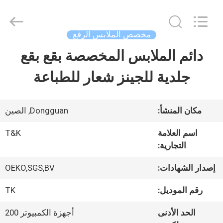
2026
T&K
Garment
Accessories
مخصص الملابس الرقع
Co.,Ltd.
All
منزل
دائم الملابس المخصصة بقع بقع
Rights
Reserved.
جلدية للجينز شعار للطباعة
المنتجات
مكان المنشأ:
Dongguan, الصين
حول
اسم العلامة
T&K
بنا
التجارية:
إصدار الشهادات:
OEKO,SGS,BV
جولة
رقم الموديل:
TK
في
الحد الأدنى
أجهزة الكمبيوتر 200