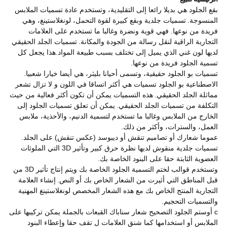
بقع الجلود هي بديلا رائعا إلى التقليدية، وتستخدم عادة
تسميات الملابس
المنسوجة.
تسميات جلدية وبقع كبيرة لقوة التحمل، لونغلاستينغ، وهي
فريدة من نوعها. فهي قوية ونضرة وغالبا ما تستخدم على العلامات
التجارية الراقية لنقل رسالة من الجودة والمكانة.
تسميات الجلد الحقيقي
لديها لون غني الذي يميل إلى تختلف بسبب طبيعة المواد.هذا يجعل كل
تسمية الجلود فريدة من نوعها.
تسميات بو الجلود حقيقية، وتسمى أحيانا بليثر، هي أيضا خيارا شعبيا.
الاصطناعية بو الجلود تسميات هي أكثر اتساقا في اللون و لا تزال تشعر
مماثلة الجلد الحقيقي.
هذه التسميات يمكن أن تكون أكثر فعالية من حيث
التكلفة من تسميات الجلد الحقيقي.
يمكن أن تعلق تسميات الجلود إلى
الخارج من الملابس وغالبا ما تستخدم لتسمية الدنيم، والأحذية، ملابس
العمل، والسترات، وأكثر من ذلك.
عموما شعارك أو تصاميم تنقش أو ديبوسد (عكس تنقش) على الجلد.
تسميات جلدية منقوش لديها نظرة حرق كبير وتأثير 3D التي الملوثات
العضوية الثابتة حقا على البنود الخاصة بك.
وتستخدم قوالب لختم التسمية الجلود الخاصة بك ويتم إنتاج تأثير 3D من
قبل المناطق التي أثيرت من الشعار الخاص بك أو النص.
إنشاء العلامة
التجارية المنتج الخاص بك مع هذه الشعار المخصص لونغلاستينغ المهنية
والتسميات التحجيم.
c
أوستم الجلود التصحيح شعار سناباك القبعات بالجملة يمكن تركيبها على
الملابس أو استخدامها كما شنق العلامات ل تقف حقا وإعطاء البنود