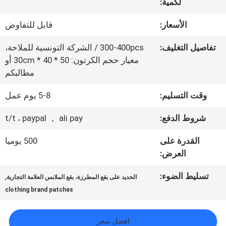
المعمل
لكمية:
الأسعار:
قابل للتفاوض
ضبط
تفاصيل التغليف:
300-400pcs / الشركة التونسية للملاحة،
الجودة
معيار حجم الكرتون: 50 * 40 * 30cm أو
مطالبكم
وقت التسليم:
5-8 يوم عمل
اتصل
شروط الدفع:
t/t ، paypal ， ali pay
بنا
القدرة على
500 يوميا
العرض:
أخبار
تسليط الضوء:
,
الحديد على بقع المطرزة، بقع الملابس العلامة التجارية
clothing brand patches
جميع
القضايا
افضل سعر