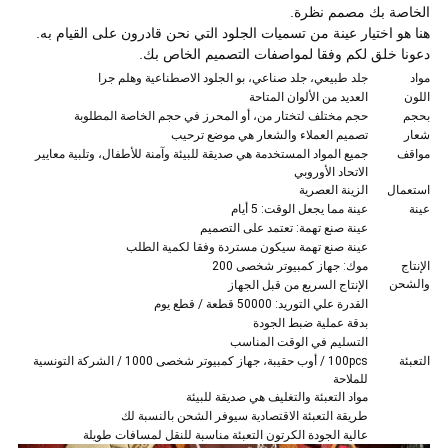
الخاصة بك مصمم نظرة.
هنا هو اختيار عينة من تسميات الجلود التي نحن قادرون على القيام به.
دعونا خلق لكم وفقا لمواصفات التصميم الخاص بك.
مواد
جلد طبيعي، جلد صناعي، بو الجلود الاصطناعية وهلم جرا
اللون
العديد من الألوان المتاحة
بحجم
حجم مختلف لتختار من، أو المحرز في حجم الخاصة المطلوبة
شعار
تصميم العملاء والشعار هي موضع ترحيب
مواقف
جميع المواد المستخدمة هي صديقة للبيئة وآمنة للأطفال، وتلبية معايير
الاتحاد الأوروبي
استعمال
الزينة العصرية
عينة
عينة مما يجعل الوقت: 5 أيام
عينة صنع تهمة: تعتمد على التصميم
عينة صنع تهمة سيكون مستردة وفقا لكمية الطلب
الإنتاج
موك: جهاز كمبيوتر شخصى 200
والشحن
الإنتاج السريع من قبل الجهاز
القدرة علي التوريد: 50000 قطعة / قطع يوم
بدقة عملية ضبط الجودة
التسليم في الوقت المناسب
التعبئة
100pcs / أوب حقيبة، جهاز كمبيوتر شخصى 1000 / الشركة التونسية
للملاحة
مواد التعبئة والتغليف هي صديقة للبيئة
طريقة التعبئة الاقتصادية سيوفر الشحن بالنسبة لك
عالية الجودة الكرتون التعبئة مناسبة للنقل لمسافات طويلة