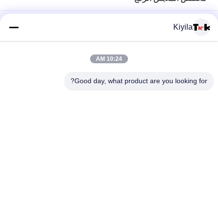
تصميم مخصص لطباعة نقل الحرارة الملصق العلامة الملصق عالية
Kiyila
الحجر الرخمي شعار المكواة على للقمصان قبعات DIY كريستال
ملصق سليكوني ملصق قابل للغسيل ملصقات فرشاة أسنان سليكونية
10:24 AM
شعار 3D المصبوغ يلمع الملابس الحديدية الحرارية شارة المطاط
Good day, what product are you looking for?
السيليكونية لتحويل الحرارة
فئات شعبية
جميع
مطرز بقع مخصصة
مخصص الملابس الرقع
نقل الحرارة تسميات 
طابعة الشاشة
الملابس
ملصقات مطاط 
شارات TPU عالية 