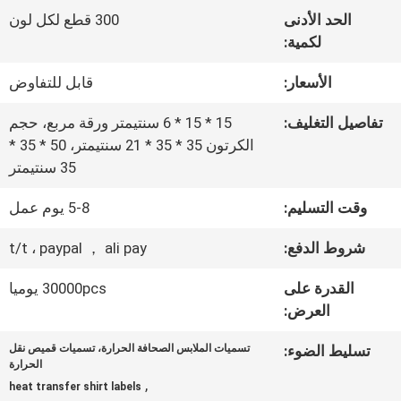
المعمل
الحد الأدنى
300 قطع لكل لون
لكمية:
ضبط
الأسعار:
قابل للتفاوض
الجودة
تفاصيل التغليف:
15 * 15 * 6 سنتيمتر ورقة مربع، حجم
الكرتون 35 * 35 * 21 سنتيمتر، 50 * 35 *
35 سنتيمتر
اتصل
وقت التسليم:
5-8 يوم عمل
بنا
شروط الدفع:
t/t ، paypal ， ali pay
أخبار
القدرة على
30000pcs يوميا
العرض:
جميع
تسليط الضوء:
تسميات الملابس الصحافة الحرارة، تسميات قميص نقل
الحرارة
القضايا
,
heat transfer shirt labels