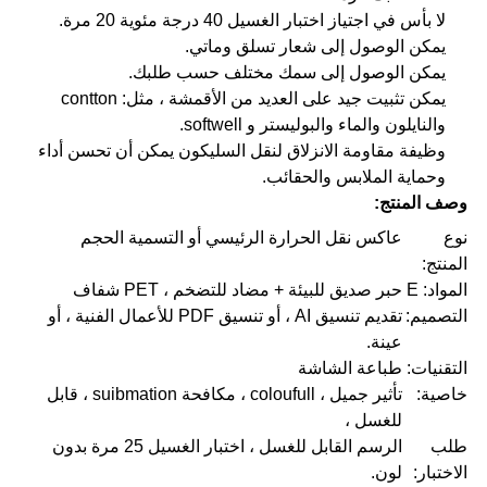
لا بأس في اجتياز اختبار الغسيل 40 درجة مئوية 20 مرة.
يمكن الوصول إلى شعار تسلق وماتي.
يمكن الوصول إلى سمك مختلف حسب طلبك.
يمكن تثبيت جيد على العديد من الأقمشة ، مثل: contton
والنايلون والماء والبوليستر و softwell.
وظيفة مقاومة الانزلاق لنقل السليكون يمكن أن تحسن أداء
وحماية الملابس والحقائب.
وصف المنتج:
نوع
عاكس نقل الحرارة الرئيسي أو التسمية الحجم
المنتج:
المواد: E
حبر صديق للبيئة + مضاد للتضخم ، PET شفاف
التصميم:
تقديم تنسيق AI ، أو تنسيق PDF للأعمال الفنية ، أو
عينة.
التقنيات:
طباعة الشاشة
خاصية:
تأثير جميل ، coloufull ، مكافحة suibmation ، قابل
للغسل ،
طلب
الرسم القابل للغسل ، اختبار الغسيل 25 مرة بدون
الاختبار:
لون.