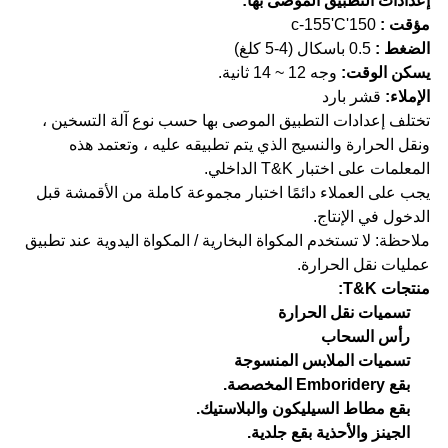
إعدادات التطبيق الموصى بها:
مؤقت :
150'c-155'C
الضغط :
0.5 باسكال (4-5 كلغ)
يسكن الوقت:
وجه 12 ~ 14 ثانية.
الإملاء:
قشر بارد
تختلف إعدادات التطبيق الموصى بها حسب نوع آلة التسخين ،
ونقل الحرارة والنسيج الذي يتم تطبيقه عليه ، وتعتمد هذه
المعلمات على اختبار T&K الداخلي.
يجب على العملاء دائمًا اختبار مجموعة كاملة من الأقمشة قبل
الدخول في الإنتاج.
ملاحظة: لا تستخدم المكواة البخارية / المكواة اليدوية عند تطبيق
عمليات نقل الحرارة.
منتجات T&K:
تسميات نقل الحرارة
رأس السحاب
تسميات الملابس المنسوجة
بقع Emboridery المخصصة.
بقع مطاط السيليكون والبلاستيك.
الجينز والأحذية بقع جلدية.