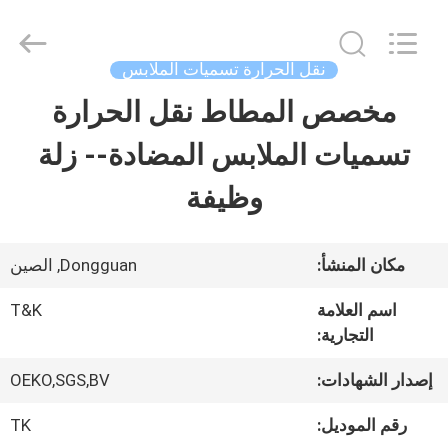
2026
T&K
Garment
Accessories
نقل الحرارة تسميات الملابس
Co.,Ltd.
All
منزل
مخصص المطاط نقل الحرارة
Rights
Reserved.
تسميات الملابس المضادة-- زلة
المنتجات
وظيفة
حول
مكان المنشأ:
Dongguan, الصين
بنا
اسم العلامة
T&K
التجارية:
جولة
إصدار الشهادات:
OEKO,SGS,BV
في
رقم الموديل:
TK