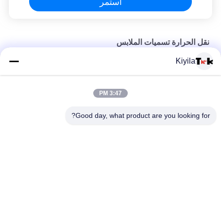
استمر
نقل الحرارة تسميات الملابس
Kiyila
قميص مخصص علامة سليكونية قابلة للغسل 3D رمز سليكون ناعم نقل
الحرارة شارة سليكون
3:47 PM
علامة سيلكونية قابلة للغسل 3D لون سيلكوني ناعم
Good day, what product are you looking for?
تعديل تقليد الجليد شبه شفافة لامعة TPU شعار تسليم الحرارة الملابس
فئات شعبية
جميع
مطرز بقع مخصصة
مخصص الملابس الرقع
نقل الحرارة تسميات 