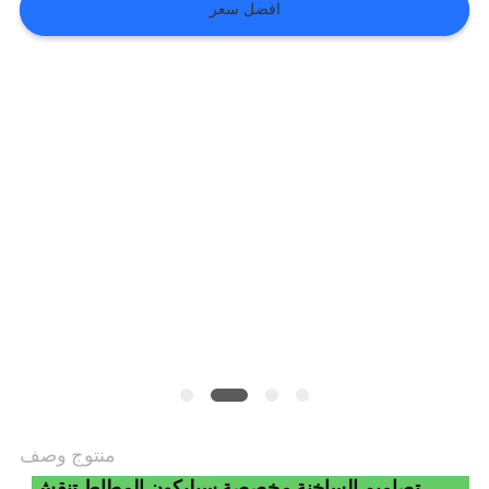
افضل سعر
VR
SHOW
خريطة
الموقع
سياسة
الخصوصية
منتوج وصف
2016 تصاميم الساخنة مخصصة سيليكون المطاط تنقش