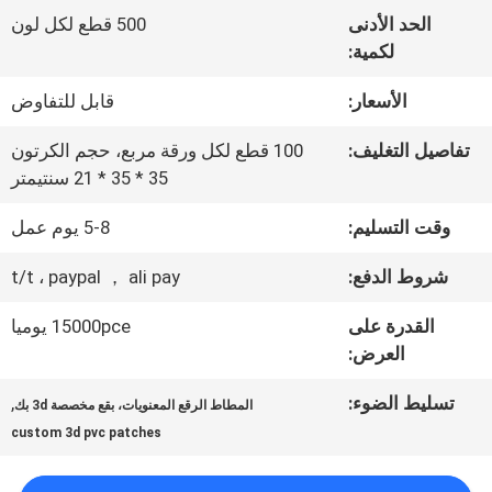
المعمل
الحد الأدنى
500 قطع لكل لون
لكمية:
ضبط
الأسعار:
قابل للتفاوض
الجودة
تفاصيل التغليف:
100 قطع لكل ورقة مربع، حجم الكرتون
35 * 35 * 21 سنتيمتر
اتصل
وقت التسليم:
5-8 يوم عمل
بنا
شروط الدفع:
t/t ، paypal ， ali pay
القدرة على
15000pce يوميا
أخبار
العرض:
تسليط الضوء:
,
المطاط الرقع المعنويات، بقع مخصصة 3d بك
جميع
custom 3d pvc patches
القضايا