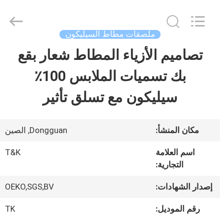
2026
T&K
Garment
Accessories
ملصقات مطاط السيليكون
Co.,Ltd.
All
منزل
تصاميم الأزياء المطاط شعار بقع
Rights
Reserved.
بك تسميات الملابس 100٪
المنتجات
سيليكون مع تسلق تأثير
حول
مكان المنشأ:
Dongguan, الصين
بنا
اسم العلامة
T&K
التجارية:
جولة
إصدار الشهادات:
OEKO,SGS,BV
في
رقم الموديل:
TK