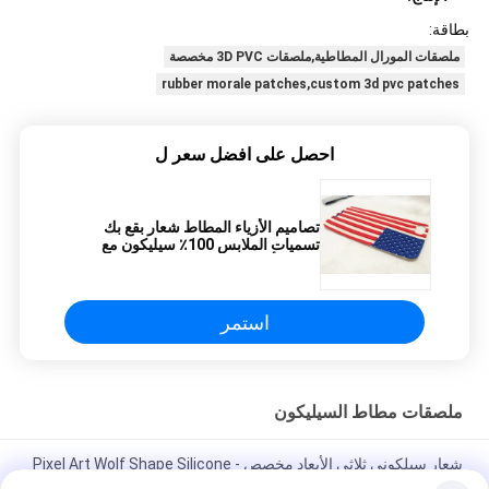
بطاقة:
ملصقات المورال المطاطية,ملصقات 3D PVC مخصصة
rubber morale patches,custom 3d pvc patches
احصل على افضل سعر ل
تصاميم الأزياء المطاط شعار بقع بك
تسميات الملابس 100٪ سيليكون مع
تسلق تأثير
استمر
ملصقات مطاط السيليكون
شعار سيلكوني ثلاثي الأبعاد مخصص - Pixel Art Wolf Shape Silicone
Heat Transfer Patch للملابس