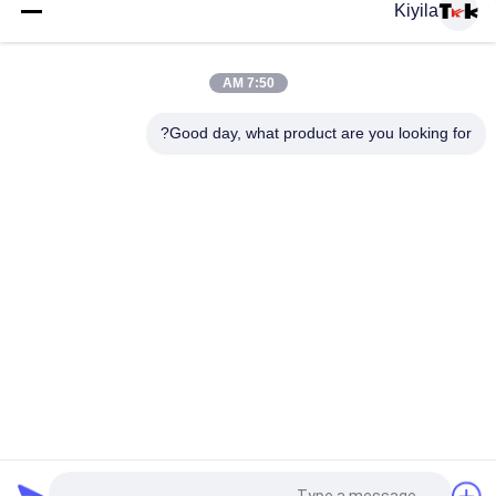
Kiyila
شارات السيليكون بالجملة المخصصة - الرسوم الكرتونية الحيوان /
شعار العلامة التجارية البقع للملابس حقيبة ظهر تزيين قبعة
7:50 AM
غسيل 3D الستامبل الديكورية السيليكون غير سامة، عديمة الرائحة
Good day, what product are you looking for?
والتحلل البيولوجي
فئات شعبية
جميع
مطرز بقع مخصصة
مخصص الملابس الرقع
نقل الحرارة تسميات 
طابعة الشاشة
الملابس
ملصقات مطاط 
شارات TPU عالية 
السيليكون
التردد ثلاثية الأبعاد
المنسوجة تسميات 