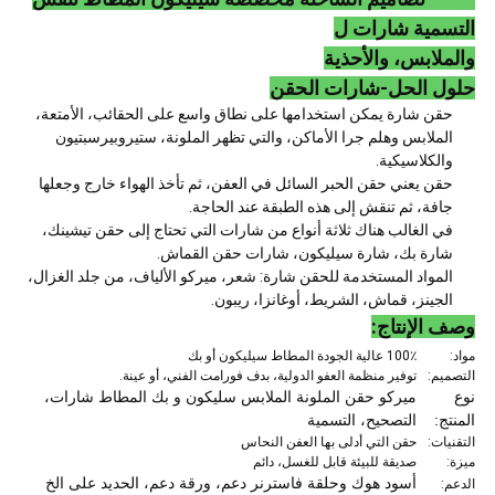
التسمية شارات ل
والملابس، والأحذية
حلول الحل-شارات الحقن
حقن شارة يمكن استخدامها على نطاق واسع على الحقائب، الأمتعة،
الملابس وهلم جرا الأماكن، والتي تظهر الملونة،
ستيروبيرسبتيون
والكلاسيكية.
حقن يعني حقن الحبر السائل في العفن، ثم تأخذ الهواء خارج وجعلها
جافة، ثم تنقش إلى هذه الطبقة عند الحاجة.
في الغالب هناك ثلاثة أنواع من شارات التي تحتاج إلى حقن تيشينك،
شارة بك، شارة سيليكون، شارات حقن القماش.
المواد المستخدمة للحقن شارة: شعر، ميركو الألياف، من جلد الغزال،
الجينز، قماش، الشريط، أوغانزا، ريبون.
وصف الإنتاج:
مواد:
100٪ عالية الجودة المطاط سيليكون أو بك
التصميم:
توفير منظمة العفو الدولية، بدف فورامت الفني، أو عينة.
نوع
ميركو حقن الملونة الملابس سليكون و بك المطاط شارات،
المنتج:
التصحيح، التسمية
التقنيات:
حقن التي أدلى بها العفن النحاس
ميزة:
صديقة للبيئة قابل للغسل، دائم
أسود هوك وحلقة فاسترنر دعم، ورقة دعم، الحديد على الخ
الدعم: