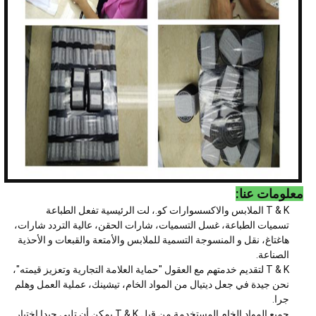
معلومات عنا:
T & K الملابس والاكسسوارات كو.، لت الرئيسية تفعل الطباعة
تسميات الطباعة، غسل التسميات، شارات الحقن، عالية التردد شارات،
هاغتاغ، نقل و المنسوجة التسمية للملابس والأمتعة والقبعات و الأحذية
الصناعة.
T & K لتقديم خدمتهم مع العقول "حماية العلامة التجارية وتعزيز قيمته"،
نحن جيدة في جعل ديتيال من المواد الخام، تيشينك، عملية العمل وهلم
جرا.
جميع المواد الخام المستخدمة من قبل T & K يمكن أن تلبي جيدا اختبار