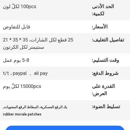
المعمل
الحد الأدنى
100pcs لكلّ لون
لكمية:
ضبط
الأسعار:
قابل للتفاوض
الجودة
تفاصيل التغليف:
25 قطع لكل الشارات، 35 * 35 * 21
سنتيمتر لكل الكرتون
اتصل
وقت التسليم:
5-8 يوم عمل
بنا
شروط الدفع:
t/t ، paypal ， ali pay
القدرة على
15000pcs لكلّ يوم
أخبار
العرض:
تسليط الضوء:
,
بك الرقع العسكرية، المطاط الرقع المعنويات
جميع
rubber morale patches
القضايا