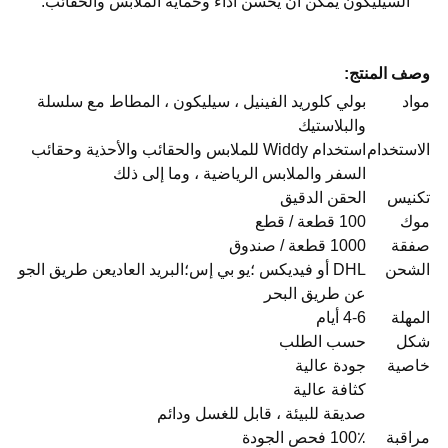
السيليكون يمكن أن يحسن أداء وحماية الملابس والحقائب.
وصف المنتج:
مواد
بولي كلوريد الفينيل ، سيليكون ، المطاط مع سلسلة
والبلاستيك
الاستخدام
استخدام Widdy للملابس والحقائب والأحذية وحقائب
السفر والملابس الرياضية ، وما إلى ذلك
تكنيس
الحقن الدقيق
موك
100 قطعة / قطع
صفقة
1000 قطعة / صندوق
الشحن
DHL أو فيديكس ؛يو بي إس؛البريد العاديعن طريق الجو
عن طريق البحر
المهلة
4-6 أيام
شكل
حسب الطلب
خاصية
جودة عالية
كثافة عالية
صديقة للبيئة ، قابل للغسل ودائم
مراقبة
100٪ فحص الجودة