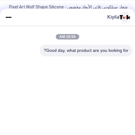
شعار سيلكوني ثلاثي الأبعاد مخصص - Pixel Art Wolf Shape Silicone
Heat Transfer Patch للملابس
Kiyila
شارات السيليكون بالجملة المخصصة - الرسوم الكرتونية الحيوان /
شعار العلامة التجارية البقع للملابس حقيبة ظهر تزيين قبعة
10:56 AM
غسيل 3D الستامبل الديكورية السيليكون غير سامة، عديمة الرائحة
Good day, what product are you looking for?
والتحلل البيولوجي
فئات شعبية
جميع
مطرز بقع مخصصة
مخصص الملابس الرقع
نقل الحرارة تسميات 
طابعة الشاشة
الملابس
ملصقات مطاط 
شارات TPU عالية 