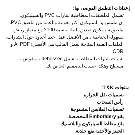
إعدادات التطبيق الموصى بها:
تشمل الملصقات المطاطية شارات PVC والسيليكون.
إن ملمس يد السليكون أكثر نعومة وناعمة من ملصق PVC.
ملصق سيليكون صديق للبيئة بنسبة 100٪ مع معيار ريتش.
لسهولة الخياطة ، من الأفضل عمل خط أخدود حول الشارات.
الملفات الفنية المتاحة لعمل القالب هي الأفضل: AI PDF و
CDR.
تقنيات شارات المطاط ، تشمل debossed ، منقوش ،
مسطح.وهكذا حسب التصميم الخاص بك.
منتجات T&K:
تسميات نقل الحرارة
رأس السحاب
تسميات الملابس المنسوجة
بقع Emboridery المخصصة.
بقع مطاط السيليكون والبلاستيك.
الجينز والأحذية بقع جلدية.