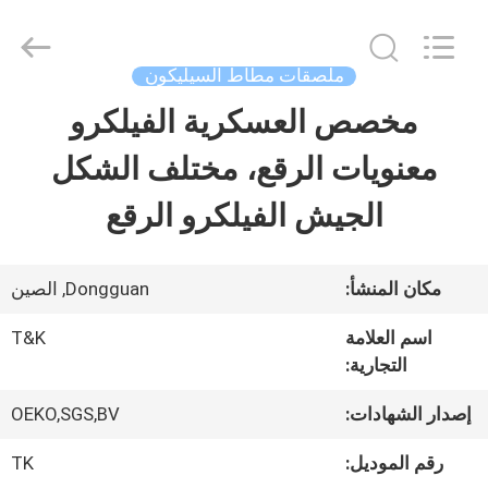
2026
T&K
Garment
Accessories
ملصقات مطاط السيليكون
Co.,Ltd.
All
منزل
مخصص العسكرية الفيلكرو
Rights
Reserved.
معنويات الرقع، مختلف الشكل
المنتجات
الجيش الفيلكرو الرقع
حول
مكان المنشأ:
Dongguan, الصين
بنا
اسم العلامة
T&K
التجارية:
جولة
إصدار الشهادات:
OEKO,SGS,BV
في
رقم الموديل:
TK