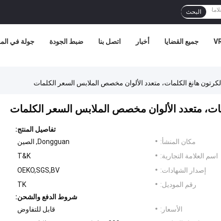
البحث
جميع القضايا
أخبار
اتصل بنا
ضبط الجودة
جولة في الم
تفاصيل المنتج:
مكان المنشأ:
Dongguan, الصين
اسم العلامة التجارية:
T&K
إصدار الشهادات:
OEKO,SGS,BV
رقم الموديل:
TK
شروط الدفع والشحن:
الأسعار:
قابل للتفاوض