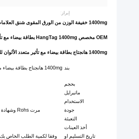
إبراز:
1400mg خفيفة الوزن من الورق المقوى شنق العلامات ، علامات الملابس المخصصة متعددة الألوان السعر
OEM مخصص HangTag 1400mg بطاقة بيضاء مع تأثير متعدد الألوان للملابس والحقائب والأحذية
1400mg هانجتاج بطاقة بيضاء مع تأثير متعدد الألوان للملابس والحقائب والأحذية
بند
1400mg هانجتاج بطاقة بيض
بحجم
ماتيرايل
الاستخدام
جودة
مرت Rohs وشهادة SGS & FDA ومعيار OEKO-TEX 100
التعبئة
أخذ العينات
تاريخ التسليم او
وفقا لكمية الطلب الخاص بك (5000 جهاز كمبيوتر شخصى في الي