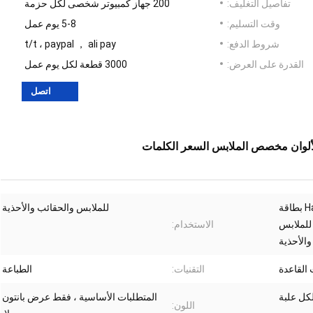
تفاصيل التغليف:
200 جهاز كمبيوتر شخصى لكل حزمة
وقت التسليم:
5-8 يوم عمل
شروط الدفع:
t/t ، paypal ， ali pay
القدرة على العرض:
3000 قطعة لكل يوم عمل
اتصل
OEM مخصص HangTag 1400mg بطاقة
للملابس والحقائب والأحذية
 للملابس
الاستخدام:
والأحذية
القاعدة
التقنيات:
الطباعة
المتطلبات الأساسية ، فقط عرض بانتون
اللون: