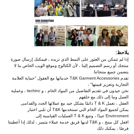
يلاحظ:
إذا لم تتمكن من العثور على النمط الذي تريده ، فيمكنك إرسال صورة
منتجك أو رسم التصميم إلينا ، لأن الكتالوج وموقع الويب الخاص بنا لا
يتضمن جميع منتجاتنا.
تقدم T&K Garment Accessories خدماتها مع العقول "حماية العلامة
التجارية وتعزيز قيمتها" ،
نحن جيدون في تقديم التفاصيل من المواد الخام ، و techinc ، وعملية
العمل وما إلى ذلك.مع خلقهم
العقل ، تعمل T & K دائمًا بشكل جيد مع عملائها الجدد والقدامى.
يمكن لجميع المواد الخام التي تستخدمها T&K أن تلبي اختبار
Envirroment جيدًا ، وتتبع T & K العمليات القياسية إلى
افعل كل منتج ، و T&K لديها فريق خدمة عملاء متميز ، لذلك إذا أعطيتنا
فرصًا ، يمكنك ذلك