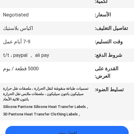
المعمل
لكمية:
الأسعار:
Negotiated
ضبط
تفاصيل التغليف:
اكياس بلاستيك
الجودة
وقت التسليم:
7-9 أيام عمل
شروط الدفع:
t/t ، paypal ， ali pay
اتصل
القدرة على
5000 قطعة / يوم
بنا
العرض:
تسليط الضوء:
تسميات طباعة منقوشة لنقل الحرارة ، ملصقات نقل حرارة
أخبار
سيليكون بانتون سيليكون ، ملصقات ملابس نقل الحرارة
بانتون ثلاثية الأبعاد
,
Silicone Pantone Silicone Heat Transfer Labels
,
جميع
3D Pantone Heat Transfer Clothing Labels
القضايا
افضل سعر