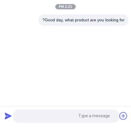
2:21 PM
علامة سيلكونية قابلة للغسل 3D لون سيلكوني ناعم
Good day, what product are you looking for?
تعديل تقليد الجليد شبه شفافة لامعة TPU شعار تسليم الحرارة الملابس
فئات شعبية
جميع
مطرز بقع مخصصة
مخصص الملابس الرقع
نقل الحرارة تسميات 
طابعة الشاشة
الملابس
ملصقات مطاط 
شارات TPU عالية 
السيليكون
التردد ثلاثية الأبعاد
المنسوجة تسميات 
بقع جلدية مزخرفة
طلب اقتباس
الملابس