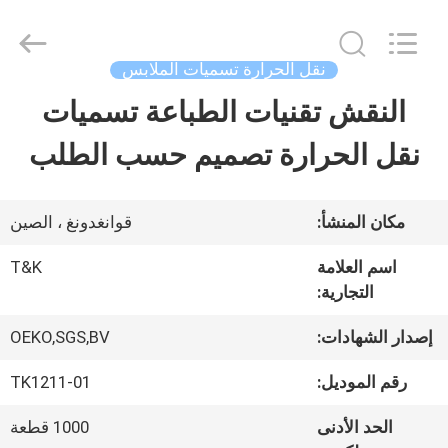
2026
T&K
Garment
Accessories
نقل الحرارة تسميات الملابس
Co.,Ltd.
All
منزل
النقش تقنيات الطباعة تسميات
Rights
Reserved.
نقل الحرارة تصميم حسب الطلب
المنتجات
مكان المنشأ:
قوانغدونغ ، الصين
حول
اسم العلامة
T&K
بنا
التجارية:
إصدار الشهادات:
OEKO,SGS,BV
جولة
رقم الموديل:
TK1211-01
في
الحد الأدنى
1000 قطعة