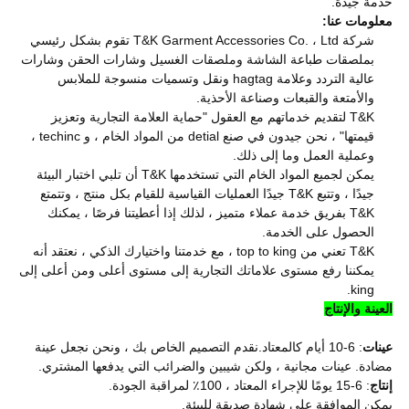
خدمة جيدة.
معلومات عنا:
شركة T&K Garment Accessories Co. ، Ltd تقوم بشكل رئيسي
بملصقات طباعة الشاشة وملصقات الغسيل وشارات الحقن وشارات
عالية التردد وعلامة hagtag ونقل وتسميات منسوجة للملابس
والأمتعة والقبعات وصناعة الأحذية.
T&K لتقديم خدماتهم مع العقول "حماية العلامة التجارية وتعزيز
قيمتها" ، نحن جيدون في صنع detial من المواد الخام ، و techinc ،
وعملية العمل وما إلى ذلك.
يمكن لجميع المواد الخام التي تستخدمها T&K أن تلبي اختبار البيئة
جيدًا ، وتتبع T&K جيدًا العمليات القياسية للقيام بكل منتج ، وتتمتع
T&K بفريق خدمة عملاء متميز ، لذلك إذا أعطيتنا فرصًا ، يمكنك
الحصول على الخدمة.
T&K تعني من top to king ، مع خدمتنا واختيارك الذكي ، نعتقد أنه
يمكننا رفع مستوى علاماتك التجارية إلى مستوى أعلى ومن أعلى إلى
king.
العينة والإنتاج
عينات
: 6-10 أيام كالمعتاد.نقدم التصميم الخاص بك ، ونحن نجعل عينة
مضادة. عينات مجانية ، ولكن شيبين والضرائب التي يدفعها المشتري.
إنتاج
: 6-15 يومًا للإجراء المعتاد ، 100٪ لمراقبة الجودة.
يمكن الموافقة على شهادة صديقة للبيئة.