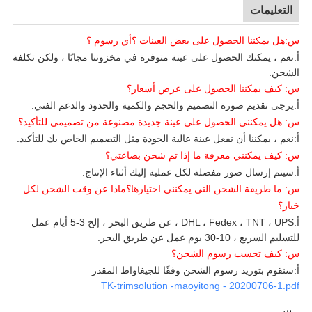
التعليمات
س:
هل يمكننا الحصول على بعض العينات
؟أي رسوم
؟
أ:
نعم ، يمكنك الحصول على عينة متوفرة في مخزوننا مجانًا ، ولكن تكلفة
الشحن.
س: كيف يمكننا الحصول على عرض أسعار؟
أ:
يرجى تقديم صورة التصميم والحجم والكمية والحدود والدعم الفني.
س: هل يمكنني الحصول على عينة جديدة مصنوعة من تصميمي للتأكيد؟
أ:
نعم ، يمكننا أن نفعل عينة عالية الجودة مثل التصميم الخاص بك للتأكيد.
س: كيف يمكنني معرفة ما إذا تم شحن بضاعتي؟
أ:
سيتم إرسال صور مفصلة لكل عملية إليك أثناء الإنتاج.
س: ما طريقة الشحن التي يمكنني اختيارها؟ماذا عن وقت الشحن لكل
خيار؟
أ:
DHL ، Fedex ، TNT ، UPS ، عن طريق البحر ، إلخ 3-5 أيام عمل
للتسليم السريع ، 10-30 يوم عمل عن طريق البحر.
س: كيف تحسب رسوم الشحن؟
أ:
سنقوم بتوريد رسوم الشحن وفقًا للجيغاواط المقدر
TK-trimsolution -maoyitong - 20200706-1.pdf