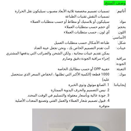
وصف المنتج
:
أنا
تيم:
تسميات تصميم مخصصة ثلاثية الأبعاد مصبوب سيليكون نقل الحرارة
تسميات النقش تقنيات الطباعة
مواد:
سيليكون أو بلاستيك أو مطاط أو حسب متطلبات العملاء
بحجم:
أي حجم حسب متطلبات العملاء
اللون
أي لون ، حسب متطلبات العملاء
الأساسي:
شكل:
طباعة الأشكال حسب متطلبات العميل
عينات:
أنت تقدم التصميم الخاص بك ، ونحن نجعل عينة العداد
يمكن تقديم عينات مجانية ، ولكن الشحن والضرائب التي يدفعها المشتري
مراقبة
إجراء مراقبة الجودة دقيق وصارم
الجودة:
التعبئة:
حقيبة OPP أو حسب مطالبك الخاصة
موك:
1000 قطعة (الكمية الأكبر التي تطلبها ، انخفاض السعر الذي ستحصل
عليه)
إيجابياتنا:
1. الصانع موثوق وذوي الخبرة
2. نيس التصميم والحرف اليدوية الممتازة
3. جودة عالية وبأسعار معقولة والتسليم في الوقت المحدد
4. قبول تصميم شعار العملاء والعمل الفني وتصنيع المعدات الأصلية
متوفرة