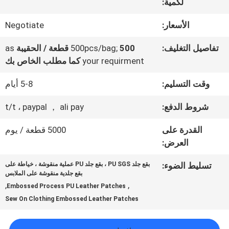
المعمل
لكمية:
الأسعار:
Negotiate
ضبط
تفاصيل التغليف:
500 قطعة / الحقيبة
500pcs/bag;
as
الجودة
your requirment
كما مطلب الخاص بك
وقت التسليم:
5-8 أيام
اتصل
شروط الدفع:
t/t ، paypal ， ali pay
بنا
القدرة على
5000 قطعة / يوم
العرض:
أخبار
تسليط الضوء:
بقع جلد PU SGS ، بقع جلد PU عملية منقوشة ، خياطة على
بقع جلدية منقوشة على الملابس
,
,
Embossed Process PU Leather Patches
جميع
Sew On Clothing Embossed Leather Patches
القضايا