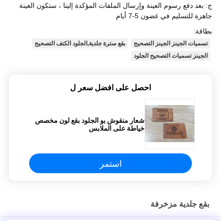
ج: بعد دفع رسوم العينة وإرسال الملفات المؤكدة إلينا ، ستكون العينة
جاهزة للتسليم في غضون 5-7 أيام
بطاقة:
تسميات الجينز الجينز التصحيح
بقع سترة جلدية,الجلود الكتف التصحيح
الجينز تسميات التصحيح الجلود
احصل على افضل سعر ل
شعار منقوش بو الجلود بقع لون مخصص
خياطة على الملابس
استمر
بقع جلدية مزخرفة