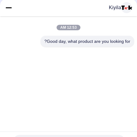
تخصيص العلامة المعلقة التصميم الجديد السعر المنخفض الملابس
Kiyila
الملحقات العلامة المعلقة لملابس
ملصقات تطريز كلاسيكية عالية مخصصة من المصنع لملابس الملابس
12:53 AM
بيع بالجملة طقم طلاء مخصص شعار 3D مرتفع ملابس ملابس للاستخدام
Good day, what product are you looking for?
في الملابس
فئات شعبية
جميع
مطرز بقع مخصصة
مخصص الملابس الرقع
نقل الحرارة تسميات 
طابعة الشاشة
الملابس
ملصقات مطاط 
شارات TPU عالية 
السيليكون
التردد ثلاثية الأبعاد