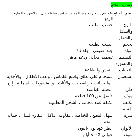
وصف المنتج
اسم المنتج
تخصيص شعار تصميم الملابس تنقش خياطة على الملابس بو الجلود
الرقع
اللون
حسب الطلب
والشكل
والشعار
بحجم
حسب الطلب
مواد
جلد حقيقي ، جلد PU
التصميم
تصميم مجاني ودعم ماهر
والمشورة
التقنيات
النقش والطباعة
إستعمال
تستخدم على نطاق واسع للقماش ، ولعب الأطفال ، والأحذية
، والحقائب ، والقبعات ، والأثاث ، والمنسوجات المنزلية ، إلخ.
طَرد
التعبئة القياسية
موك
لا تقل عن 100 قطعة
تكلفة
تكلفة عينة مجانية ، الشحن المطلوبة
العينة
ميزة
سهل القطع ، الخياطة ، مقاومة التآكل ، مقاوم للماء ، حماية
البيئة
الألوان
انظر كود لون بانتون
موعد
حوالي 3 ~ 5 أيام