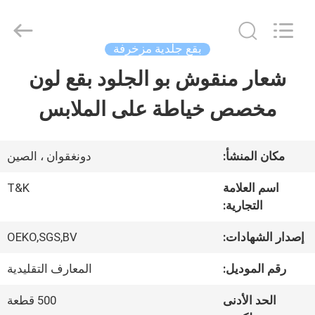
2026
T&K
Garment
Accessories
بقع جلدية مزخرفة
Co.,Ltd.
All
منزل
شعار منقوش بو الجلود بقع لون
Rights
Reserved.
مخصص خياطة على الملابس
المنتجات
مكان المنشأ:
دونغقوان ، الصين
حول
اسم العلامة
T&K
بنا
التجارية:
إصدار الشهادات:
OEKO,SGS,BV
جولة
رقم الموديل:
المعارف التقليدية
في
الحد الأدنى
500 قطعة