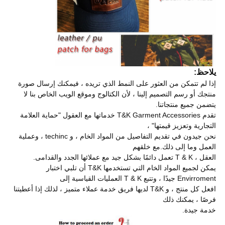
يلاحظ:
إذا لم تتمكن من العثور على النمط الذي تريده ، فيمكنك إرسال صورة
منتجك أو رسم التصميم إلينا ، لأن الكتالوج وموقع الويب الخاص بنا لا
يتضمن جميع منتجاتنا.
تقدم T&K Garment Accessories خدماتها مع العقول "حماية العلامة
التجارية وتعزيز قيمتها" ،
نحن جيدون في تقديم التفاصيل من المواد الخام ، و techinc ، وعملية
العمل وما إلى ذلك.مع خلقهم
العقل ، T & K تعمل دائمًا بشكل جيد مع عملائها الجدد والقدامى.
يمكن لجميع المواد الخام التي تستخدمها T&K أن تلبي اختبار
Envirroment جيدًا ، وتتبع T & K العمليات القياسية إلى
افعل كل منتج ، و T&K لديها فريق خدمة عملاء متميز ، لذلك إذا أعطيتنا
فرصًا ، يمكنك ذلك
خدمة جيدة.