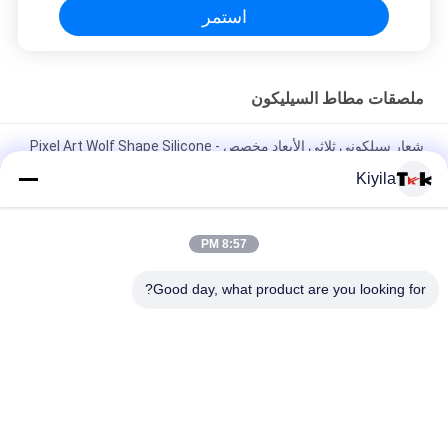
استمر
ملصقات مطاط السيليكون
شعار سيلكوني ثلاثي الأبعاد مخصص - Pixel Art Wolf Shape Silicone
Heat Transfer Patch للملابس
Kiyila
شارات السيليكون بالجملة المخصصة - الرسوم الكرتونية الحيوان /
شعار العلامة التجارية البقع للملابس حقيبة ظهر تزيين قبعة
8:57 PM
غسيل 3D الستامبل الديكورية السيليكون غير سامة، عديمة الرائحة
Good day, what product are you looking for?
والتحلل البيولوجي
فئات شعبية
جميع
مطرز بقع مخصصة
مخصص الملابس الرقع