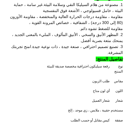
1. مصنوعة من هلام السيليكا النقي وسلامة البيئة.غير سامة ، حماية
البيئة ، خامل فسيولوجي ، الأشعة فوق البنفسجية
مقاومة ، مقاومة درجات الحرارة العالية والمنخفضة ، مقاومة الأوزون
(80 إلى 300 درجة) ، الشفافية ، خصائص المرونة القوية ،
مقاومة للضغط تشوه دائم.
2. المظهر الأنيق والسخي ، الأنيق المألوف ، المليء بالمعنى الجديد ،
يمنحك متعة بصرية أفضل.
3. تصنيع تصميم احترافي ، صنعة جيدة ، ذات نوعية جيدة.امنح تجربتك
المشرفة.
تفاصيل المنتج:
نوع
رقعة سيليكون احترافية مخصصة صديقة للبيئة
المنتج
مقاس
طلب الزبون
اللون
أي لون متاح
شعار
شعار العميل
مستخدم
حقيبة ، ملابس ، زي موحد ، إلخ
صفقة
كيس مقابل أو حسب الطلب