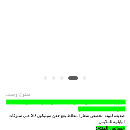
VR
SHOW
خريطة
الموقع
سياسة
الخصوصية
منتوج وصف
صديقة للبيئة مخصص شعار المطاط بقع حقن سيليكون 3D على
ستوكات اليابانية للملابس
صديقة للبيئة مخصص شعار المطاط بقع حقن سيليكون 3D على ستوكات
اليابانية للملابس
خصائص المنتج: