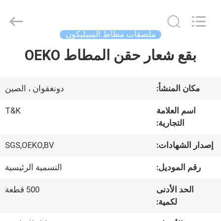
2026
T&K
Garment
Accessories
ملصقات مطاط السيليكون
Co.,Ltd.
All
منزل
بقع شعار حقن المطاط OEKO
Rights
Reserved.
المنتجات
مكان المنشأ:
دونغقوان ، الصين
اسم العلامة
T&K
حول
التجارية:
بنا
إصدار الشهادات:
SGS,OEKO,BV
رقم الموديل:
التسمية الرئيسية
جولة
الحد الأدنى
500 قطعة
في
لكمية: