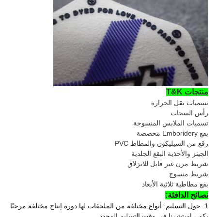
منتجات T&K
تسميات نقل الحرارة
رأس السحاب
تسميات الملابس المنسوجة
بقع Emboridery مخصصة
رقع من السيليكون والمطاط PVC
الجينز والأحذية البقع الجلدية
شريط مرن غير قابل للانزلاق
شريط منسوج
بقع مطاطية ثلاثية الأبعاد
نصائح الدافئة:
1. حول التسليم: أنواع مختلفة من الملحقات لها دورة إنتاج مختلفة.مرحبًا
بكم ، استشرنا في وقت التسليم المحدد.