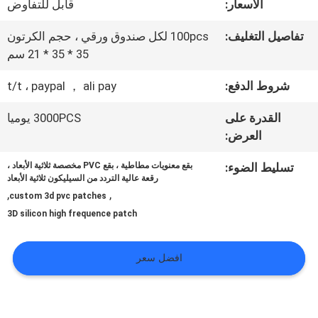
المعمل
الأسعار:
قابل للتفاوض
تفاصيل التغليف:
100pcs لكل صندوق ورقي ، حجم الكرتون
ضبط
35 * 35 * 21 سم
الجودة
شروط الدفع:
t/t ، paypal ， ali pay
القدرة على
3000PCS يوميا
العرض:
اتصل
بنا
تسليط الضوء:
بقع معنويات مطاطية ، بقع PVC مخصصة ثلاثية الأبعاد ،
رقعة عالية التردد من السيليكون ثلاثية الأبعاد
,
,
custom 3d pvc patches
3D silicon high frequence patch
أخبار
افضل سعر
جميع
القضايا