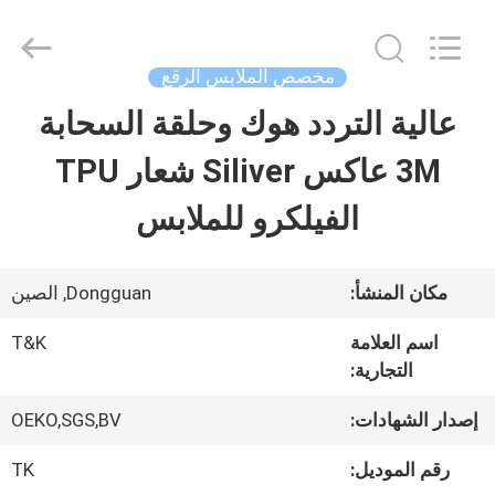
2026
T&K
Garment
Accessories
مخصص الملابس الرقع
Co.,Ltd.
All
منزل
عالية التردد هوك وحلقة السحابة
Rights
Reserved.
3M عاكس Siliver شعار TPU
المنتجات
الفيلكرو للملابس
حول
مكان المنشأ:
Dongguan, الصين
بنا
اسم العلامة
T&K
التجارية:
جولة
إصدار الشهادات:
OEKO,SGS,BV
في
رقم الموديل:
TK