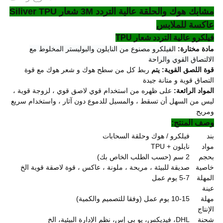
مشابك هوك والحلقة عالية التردد 3M شعار Siliver TPU
عاكسة للملابس
فيلكرو عالية التردد شعار TPU
مادة مختارة:
الفيلكرو مصنوع من النايلون والبوليستر المخلوط مع
الالتصاق القوي والراحة
قوة اللصق القوية: يتم
ربط كل من سطح هوك و شعر هوك مع قوة
التصاق قوية و متانة جيدة
المواد الرائعة:
على ظهره من استخدام قوي لاصق قوي ، لزوجة قوية ،
ليس من السهل أن تسقط ، والمسيل للدموع دون آثار ، واستخدام سريع
ومريح
وصف المنتج:
بند
فيلكرو / هوك وحلقة السحابات
مواد
نايلون + TPU
بحجم
2 سم (حسب الطلب الخاص بك)
خاصية
صديقة للبيئة ، مريحة ، ملونة ، عاكس ، قوة لاصقة قوية الخ
المهلة
5-7 يوم عمل
عينة
مهلة
10-15 يوم عمل (وفقا للتصميم والكمية)
الإنتاج
شحنة
DHL، فيديكس، يو بي إس، نظم الإدارة البيئية، الخ