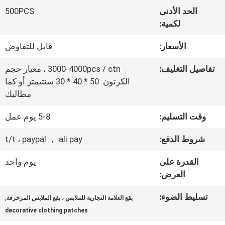
المعمل
الحد الأدنى
500PCS
لكمية:
ضبط
الأسعار:
قابل للتفاوض
الجودة
تفاصيل التغليف:
3000-4000pcs / ctn ، معيار حجم
الكرتون: 50 * 40 * 30 سنتيمتر أو كما
مطالبك
اتصل
وقت التسليم:
5-8 يوم عمل
بنا
شروط الدفع:
t/t ، paypal ， ali pay
أخبار
القدرة على
يوم واحد
العرض:
جميع
تسليط الضوء:
,
بقع العلامة التجارية للملابس ، بقع الملابس المزخرفة
decorative clothing patches
القضايا