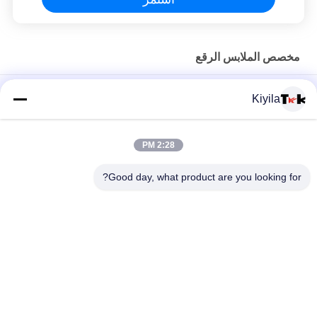
مخصص الملابس الرقع
تصميم مخصص لطباعة نقل الحرارة الملصق العلامة الملصق عالية
Kiyila
الحجر الرخمي شعار المكواة على للقمصان قبعات DIY كريستال
ملصق سليكوني ملصق قابل للغسيل ملصقات فرشاة أسنان سليكونية
2:28 PM
شعار 3D المصبوغ يلمع الملابس الحديدية الحرارية شارة المطاط
Good day, what product are you looking for?
السيليكونية لتحويل الحرارة
فئات شعبية
جميع
مطرز بقع مخصصة
مخصص الملابس الرقع