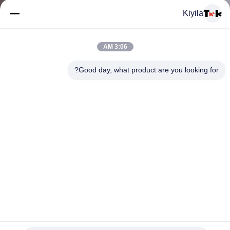
المعمل
Kiyila
ضبط
3:06 AM
الجودة
Good day, what product are you looking for?
اتصل
بنا
أخبار
جميع
دائم المنسوجة النايلون شخصية الهدايا الترويجية، المشجعين
القضايا
الرياضة فريق الرقبة الحبل