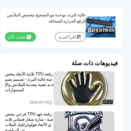
عالية التردد موحدة تبو التصحيح مخصص الملابس
الرقع الحرارة الصحافة
اقرأ المزيد
نتحدث الآن
فيديوهات ذات صلة
رقعة TPU ثلاثية الأبعاد مخص
صة عالية التردد - تصميم بصم
ة يد ذهبية معدنية للملابس والإ
كسسوارات
مخصص الملابس الرقع
00:27
2026-03-19
رقعة جهد TPU قزحي مخص
صة - شارة شعار فضائي ثلاث
ي الأبعاد هولوغرافيك للملاب
س الرياضية