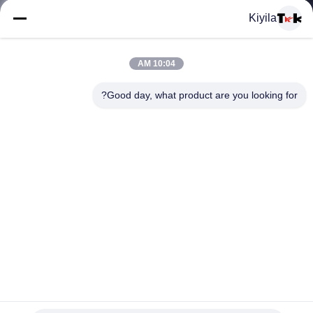
المعمل
Kiyila
ضبط
10:04 AM
الجودة
Good day, what product are you looking for?
اتصل
بنا
أخبار
جميع
تصميم جديد الربيع غير مرنة الحبل النايلون حزام الشريط شعار
القضايا
للطباعة