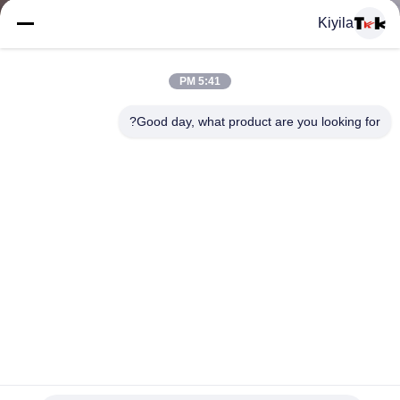
المعمل
Kiyila
ضبط
5:41 PM
الجودة
Good day, what product are you looking for?
اتصل
بنا
أخبار
جميع
مخصص مطبوعة الحرير الحرير غروسغراين الشريط المنسوجة
القضايا
الشريط ل الكريسمس هدية الديكور