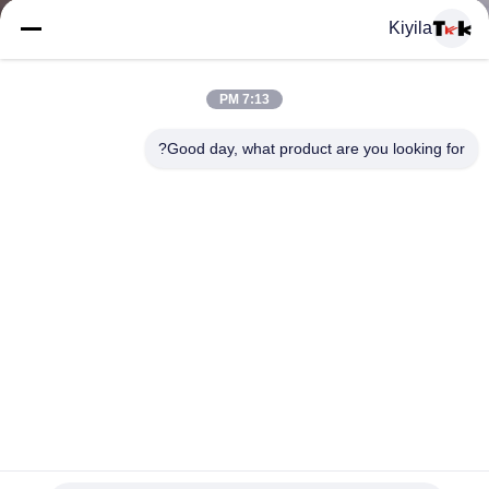
المعمل
Kiyila
ضبط
7:13 PM
الجودة
Good day, what product are you looking for?
اتصل
بنا
أخبار
جميع
يمكن غسلها الملابس الراقية غير-- زلة البوليستر المنسوجة
القضايا
الشريط أوم تصميم