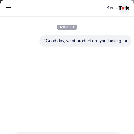
المعمل
Kiyila
ضبط
4:13 PM
الجودة
Good day, what product are you looking for?
اتصل
بنا
أخبار
جميع
الجدة شخصية الهدايا الترويجية مطبوع شعار بك المفاتيح مع
القضايا
الصمام الخفيفة