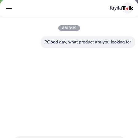
المعمل
Kiyila
ضبط
8:39 AM
الجودة
Good day, what product are you looking for?
اتصل
بنا
أخبار
جميع
القضايا
للماء الجلود تنقش الرقع بو الجلود تسميات تصميم عصري