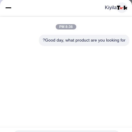
المعمل
Kiyila
ضبط
8:36 PM
الجودة
Good day, what product are you looking for?
اتصل
بنا
أخبار
جميع
تنقش مخصص الملابس الجلدية بقع، الإبداعية الجلود سترة
القضايا
الطيران بقع