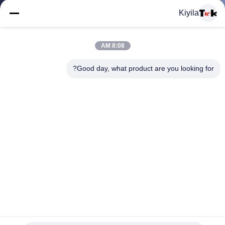
المعمل
Kiyila
ضبط
8:08 AM
الجودة
Good day, what product are you looking for?
اتصل
بنا
أخبار
جميع
خفيف الوزن الملابس المخصصة بقع الجينز تسمية جلدية أوم /
القضايا
أودم متوافرة