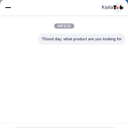
المعمل
Kiyila
ضبط
5:32 AM
الجودة
Good day, what product are you looking for?
اتصل
بنا
أخبار
جميع
تنقش شعار الملونة الملابس المخصصة بقع المطاط شارة الملابس
القضايا
والاكسسوارات