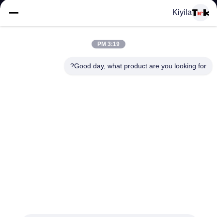
المعمل
Kiyila
ضبط
3:19 PM
الجودة
Good day, what product are you looking for?
اتصل
بنا
أخبار
جميع
متعددة - وظيفة خمر لواغيج / الملابس شنق الكلمات مع بطاقة
القضايا
بلاستيكية